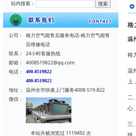
站内搜索：
格
公司：
格力空气能售后服务电话-格力空气能售
温
后维修电话
联系：
24小时客服热线
格
邮箱：
4008519822@qq.com
温
电话：
400-8519822
上
400-8519822
地址：
温州全市快速上门服务4008-519-822
二
微信：
心
三
本站共被浏览过 1119492 次
性